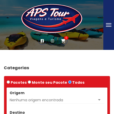
To
0
Categorias
Pacotes
Monte seu Pacote
Todos
Origem
Nenhuma origem encontrada
Destino