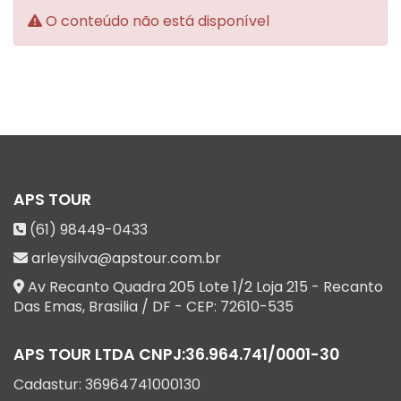
O conteúdo não está disponível
APS TOUR
(61) 98449-0433
arleysilva@apstour.com.br
Av Recanto Quadra 205 Lote 1/2 Loja 215 - Recanto
Das Emas
,
Brasilia
/
DF
- CEP:
72610-535
APS TOUR LTDA
CNPJ:
36.964.741/0001-30
Cadastur:
36964741000130